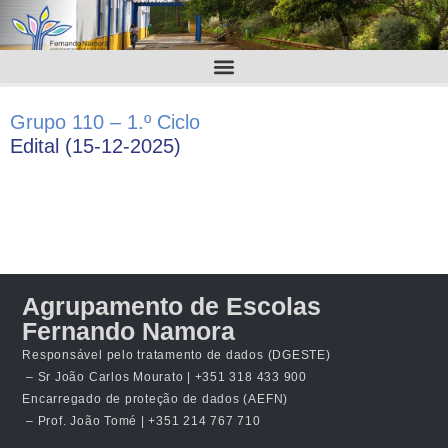
Grupo 110 – 1.º Ciclo
Edital (15-12-2025)
Agrupamento de Escolas
Fernando Namora
Responsável pelo tratamento de dados (DGESTE)
– Sr João Carlos Mourato | +351 318 433 900
Encarregado de proteção de dados (AEFN)
– Prof. João Tomé | +351 214 767 710