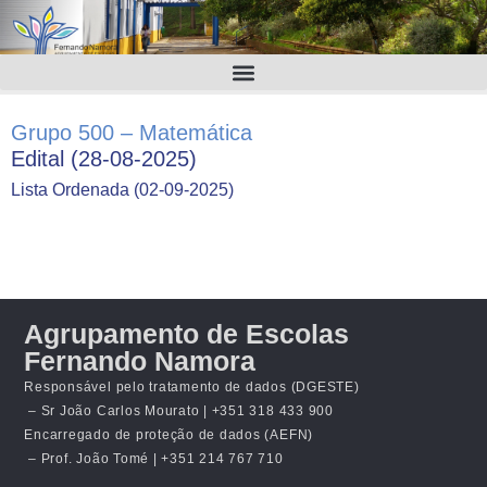
Grupo 500 – Matemática
Edital (28-08-2025)
Lista Ordenada (02-09-2025)
Agrupamento de Escolas
Fernando Namora
Responsável pelo tratamento de dados (DGESTE)
– Sr João Carlos Mourato | +351 318 433 900
Encarregado de proteção de dados (AEFN)
– Prof. João Tomé | +351 214 767 710