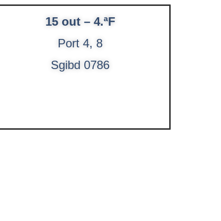
15 out – 4.ªF
Port 4, 8
Sgibd 0786