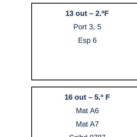
13 out – 2.ªF
Port 3, 5
Esp 6
16 out – 5.ª F
Mat A6
Mat A7