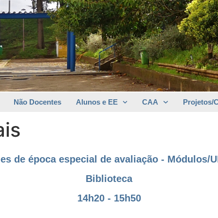
Não Docentes
Alunos e EE
CAA
Projetos/
ais
es de época especial de avaliação - Módulos/
Biblioteca
14h20 - 15h50