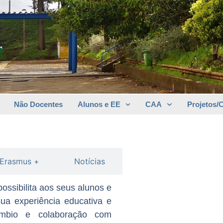
Não Docentes
Alunos e EE
CAA
Projetos/
 Erasmus +
Notícias
sibilita aos seus alunos e
ua experiência educativa e
rcâmbio e colaboração com