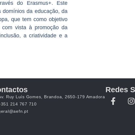
através do Erasmus+. Este
s domínios da educação, da
opa, que tem como objetivo
o com vista à promoção da
clusão, a criatividade e a
ntactos
Redes S
Av. Ruy Luís Gomes, Brandoa, 2650-179 Amadora
+351 214 767 710
geral@aefn.pt