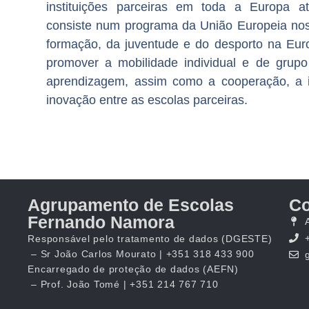
instituições parceiras em toda a Europa 
consiste num programa da União Europeia no
formação, da juventude e do desporto na Eur
promover a mobilidade individual e de grup
aprendizagem, assim como a cooperação, a in
inovação entre as escolas parceiras.
Agrupamento de Escolas
Co
Fernando Namora
Responsável pelo tratamento de dados (DGESTE)
– Sr João Carlos Mourato | +351 318 433 900
Encarregado de proteção de dados (AEFN)
– Prof. João Tomé | +351 214 767 710