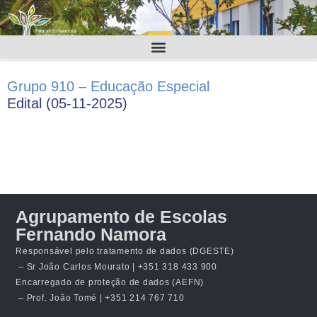
Grupo 910 – Educação Especial
Edital (05-11-2025)
Agrupamento de Escolas
Fernando Namora
Responsável pelo tratamento de dados (DGESTE)
– Sr João Carlos Mourato | +351 318 433 900
Encarregado de proteção de dados (AEFN)
– Prof. João Tomé | +351 214 767 710