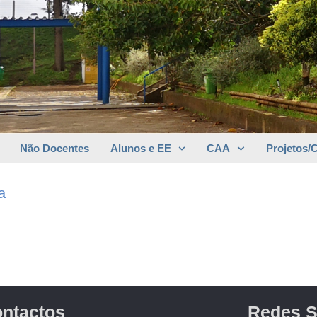
Não Docentes
Alunos e EE
CAA
Projetos/
a
ntactos
Redes S