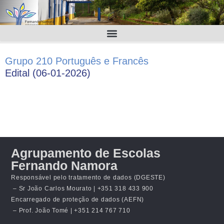
Grupo 210 Português e Francês
Edital (06-01-2026)
Agrupamento de Escolas
Fernando Namora
Responsável pelo tratamento de dados (DGESTE)
– Sr João Carlos Mourato | +351 318 433 900
Encarregado de proteção de dados (AEFN)
– Prof. João Tomé | +351 214 767 710