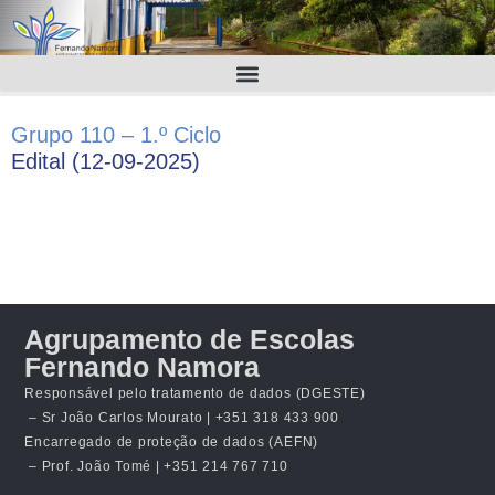
Grupo 110 – 1.º Ciclo
Edital (12-09-2025)
Agrupamento de Escolas
Fernando Namora
Responsável pelo tratamento de dados (DGESTE)
– Sr João Carlos Mourato | +351 318 433 900
Encarregado de proteção de dados (AEFN)
– Prof. João Tomé | +351 214 767 710