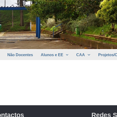
Não Docentes
Alunos e EE
CAA
Projetos/
ntactos
Redes S