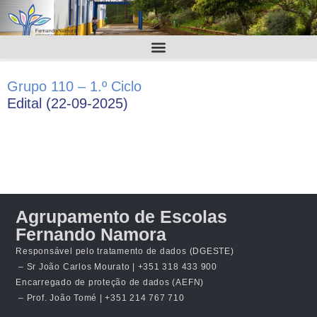
Grupo 110 – 1.º Ciclo
Edital (22-09-2025)
Agrupamento de Escolas
Fernando Namora
Responsável pelo tratamento de dados (DGESTE)
– Sr João Carlos Mourato | +351 318 433 900
Encarregado de proteção de dados (AEFN)
– Prof. João Tomé | +351 214 767 710