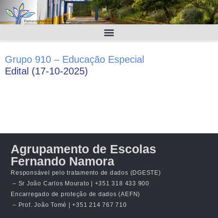
Grupo 910 – Educação Especial
Edital (17-10-2025)
Agrupamento de Escolas
Fernando Namora
Responsável pelo tratamento de dados (DGESTE)
– Sr João Carlos Mourato | +351 318 433 900
Encarregado de proteção de dados (AEFN)
– Prof. João Tomé | +351 214 767 710