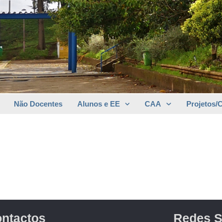
Não Docentes
Alunos e EE
CAA
Projetos/
ntactos
Redes S